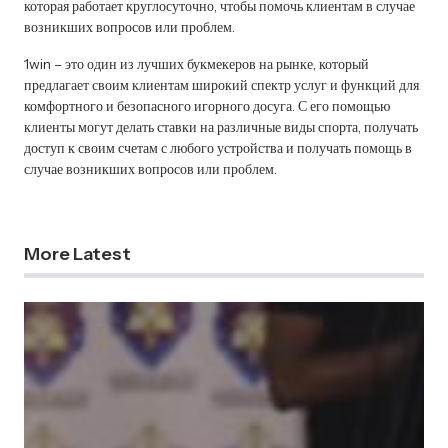
которая работает круглосуточно, чтобы помочь клиентам в случае
возникших вопросов или проблем.
1win – это один из лучших букмекеров на рынке, который
предлагает своим клиентам широкий спектр услуг и функций для
комфортного и безопасного игорного досуга. С его помощью
клиенты могут делать ставки на различные виды спорта, получать
доступ к своим счетам с любого устройства и получать помощь в
случае возникших вопросов или проблем.
More Latest