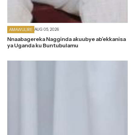
AUG 05, 2026
AMAWULIRE
Nnaabagereka Nagginda akuubye ab’ekkanisa
ya Uganda ku Buntubulamu