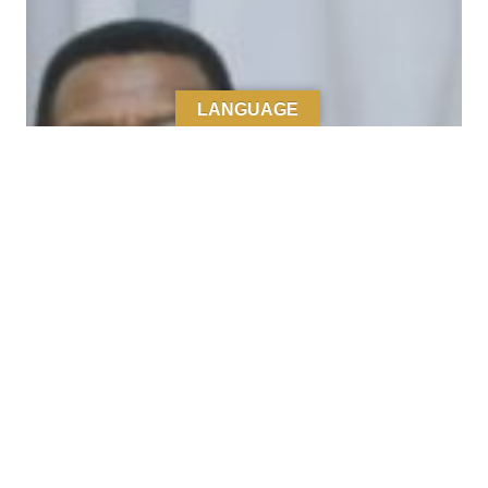
LANGUAGE