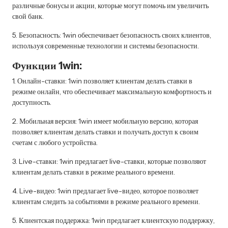
различные бонусы и акции, которые могут помочь им увеличить
свой банк.
5. Безопасность: 1win обеспечивает безопасность своих клиентов,
используя современные технологии и системы безопасности.
Функции 1win:
1. Онлайн-ставки: 1win позволяет клиентам делать ставки в
режиме онлайн, что обеспечивает максимальную комфортность и
доступность.
2. Мобильная версия: 1win имеет мобильную версию, которая
позволяет клиентам делать ставки и получать доступ к своим
счетам с любого устройства.
3. Live-ставки: 1win предлагает live-ставки, которые позволяют
клиентам делать ставки в режиме реального времени.
4. Live-видео: 1win предлагает live-видео, которое позволяет
клиентам следить за событиями в режиме реального времени.
5. Клиентская поддержка: 1win предлагает клиентскую поддержку,