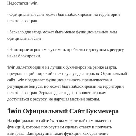
Недостатки 1win:
• Официальный сайт может быть заблокирован на территории
некоторых стран.
• Зеркало для входа может быть менее функциональным, чем
официальный сайт.
• Некоторые игроки могут иметь проблемы с доступом к ресурсу
из-за блокировки.
1win является одним из лучших букмекеров на рынке азарта,
предлагающий широкий спектр услуг для игроков. Официальный
сайт 1win предлагает функциональность, преимущества и
регулярные бонусы, но может быть заблокирован на территории
некоторых стран. Зеркало для входа позволяет игрокам
доступаться к ресурсу, не нарушая местные законы.
1win Официальный Сайт Букмекера
На официальном сайте 1win вы можете найти множество
функций, которые помогут вам сделать ставку и получать
выигрыш. Вам доступны такие функции, как сравнение