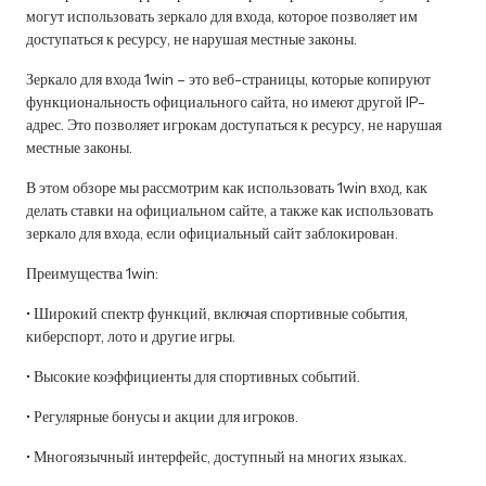
могут использовать зеркало для входа, которое позволяет им
доступаться к ресурсу, не нарушая местные законы.
Зеркало для входа 1win – это веб-страницы, которые копируют
функциональность официального сайта, но имеют другой IP-
адрес. Это позволяет игрокам доступаться к ресурсу, не нарушая
местные законы.
В этом обзоре мы рассмотрим как использовать 1win вход, как
делать ставки на официальном сайте, а также как использовать
зеркало для входа, если официальный сайт заблокирован.
Преимущества 1win:
• Широкий спектр функций, включая спортивные события,
киберспорт, лото и другие игры.
• Высокие коэффициенты для спортивных событий.
• Регулярные бонусы и акции для игроков.
• Многоязычный интерфейс, доступный на многих языках.