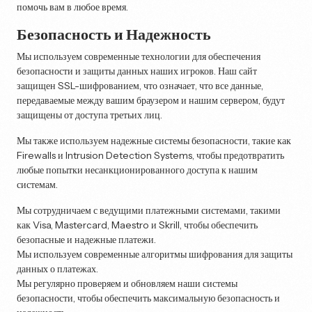
помочь вам в любое время.
Безопасность и Надежность
Мы используем современные технологии для обеспечения
безопасности и защиты данных наших игроков. Наш сайт
защищен SSL-шифрованием, что означает, что все данные,
передаваемые между вашим браузером и нашим сервером, будут
защищены от доступа третьих лиц.
Мы также используем надежные системы безопасности, такие как
Firewalls и Intrusion Detection Systems, чтобы предотвратить
любые попытки несанкционированного доступа к нашим
системам.
Мы сотрудничаем с ведущими платежными системами, такими
как Visa, Mastercard, Maestro и Skrill, чтобы обеспечить
безопасные и надежные платежи.
Мы используем современные алгоритмы шифрования для защиты
данных о платежах.
Мы регулярно проверяем и обновляем наши системы
безопасности, чтобы обеспечить максимальную безопасность и