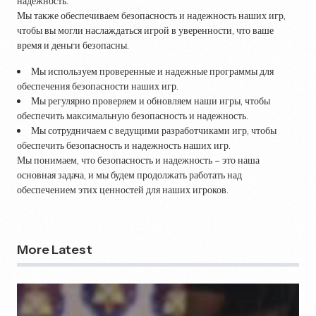
надежность.
Мы также обеспечиваем безопасность и надежность наших игр,
чтобы вы могли наслаждаться игрой в уверенности, что ваше
время и деньги безопасны.
Мы используем проверенные и надежные программы для
обеспечения безопасности наших игр.
Мы регулярно проверяем и обновляем наши игры, чтобы
обеспечить максимальную безопасность и надежность.
Мы сотрудничаем с ведущими разработчиками игр, чтобы
обеспечить безопасность и надежность наших игр.
Мы понимаем, что безопасность и надежность – это наша
основная задача, и мы будем продолжать работать над
обеспечением этих ценностей для наших игроков.
More Latest