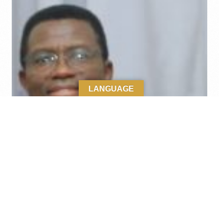
LANGUAGE