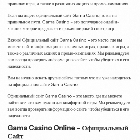
правилах игры, а также о различных акциях и промо-кампаниях.
Если вы ищете официальный сайт Gama Casino, то вы на
правильном пути. Gama Casino – это популярное онлайн-
казино, которое предлагает игрокам широкий спектр игр.
Важно! Официальный сайт Gama Casino – это место, где вы
можете найти информацию о различных играх, правилах игры, а
также о различных акциях и промо-кампаниях. Мы рекомендуем
вам всегда проверять информацию о сайте, чтобы убедиться в его
надежности.
Вам не нужно искать другие сайты, потому что вы уже находитесь
на официальном сайте Gama Casino.
Официальный сайт Gama Casino – это место, где вы можете
найти все, что вам нужно для комфортной игры. Мы рекомендуем
вам всегда проверять информацию о сайте, чтобы убедиться в его
надежности.
Gama Casino Online – Официальный
Сайт