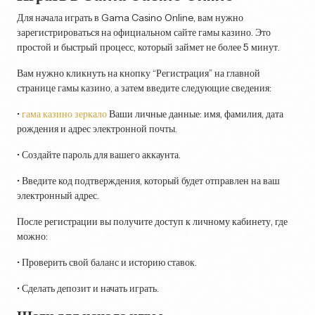
Для начала играть в Gama Casino Online, вам нужно
зарегистрироваться на официальном сайте гамы казино. Это
простой и быстрый процесс, который займет не более 5 минут.
Вам нужно кликнуть на кнопку “Регистрация” на главной
странице гамы казино, а затем введите следующие сведения:
•
гама казино зеркало
Ваши личные данные: имя, фамилия, дата
рождения и адрес электронной почты.
• Создайте пароль для вашего аккаунта.
• Введите код подтверждения, который будет отправлен на ваш
электронный адрес.
После регистрации вы получите доступ к личному кабинету, где
можно:
• Проверить свой баланс и историю ставок.
• Сделать депозит и начать играть.