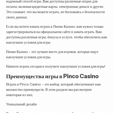
надежный способ игры. Вам доступны различные опции для
оплаты, включая кредитные карты, электронные деньги и другие.
Это означает, что вы можете играть, не беспокоясь о безопасности
своих данных.
Если вы хотите начать играть в Пинко Казино, вам нужно только
зарегистрироваться на официальном сайте и начать играть. Вам
доступны различные игры, бонусы и услуги, чтобы обеспечить вам
наилучшие условия для игры.
Пинко Казино – это лучшее место для игроков, которые ищут
наилучшие условия для игры.
Начните играть сегодня и получите наилучшие условия для игры!
Преимущества игры в Pinco Casino
Играть в Pinco Casino – это выбор, который обеспечивает вам
множество преимуществ. В этом разделе мы рассмотрим
некоторые из них.
Уникальный дизайн