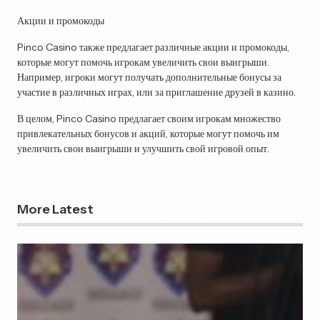
Акции и промокоды
Pinco Casino также предлагает различные акции и промокоды,
которые могут помочь игрокам увеличить свои выигрыши.
Например, игроки могут получать дополнительные бонусы за
участие в различных играх, или за приглашение друзей в казино.
В целом, Pinco Casino предлагает своим игрокам множество
привлекательных бонусов и акций, которые могут помочь им
увеличить свои выигрыши и улучшить свой игровой опыт.
More Latest