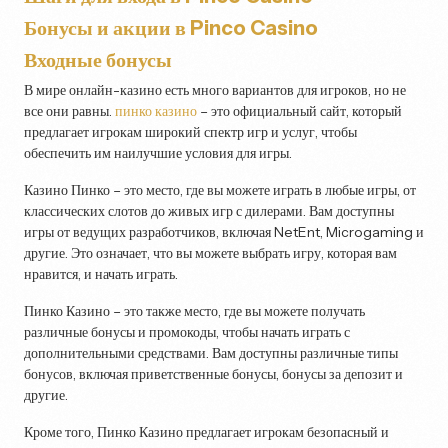
Бонусы и акции в Pinco Casino
Входные бонусы
В мире онлайн-казино есть много вариантов для игроков, но не
все они равны.
пинко казино
– это официальный сайт, который
предлагает игрокам широкий спектр игр и услуг, чтобы
обеспечить им наилучшие условия для игры.
Казино Пинко – это место, где вы можете играть в любые игры, от
классических слотов до живых игр с дилерами. Вам доступны
игры от ведущих разработчиков, включая NetEnt, Microgaming и
другие. Это означает, что вы можете выбрать игру, которая вам
нравится, и начать играть.
Пинко Казино – это также место, где вы можете получать
различные бонусы и промокоды, чтобы начать играть с
дополнительными средствами. Вам доступны различные типы
бонусов, включая приветственные бонусы, бонусы за депозит и
другие.
Кроме того, Пинко Казино предлагает игрокам безопасный и