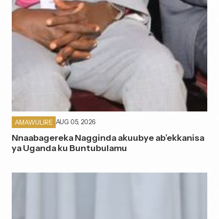
AUG 05, 2026
AMAWULIRE
Nnaabagereka Nagginda akuubye ab’ekkanisa
ya Uganda ku Buntubulamu