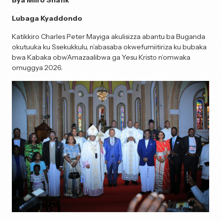
Bya Miiro Shafik
Lubaga Kyaddondo
Katikkiro Charles Peter Mayiga akulisizza abantu ba Buganda
okutuuka ku Ssekukkulu, n’abasaba okwefumiitiriza ku bubaka
bwa Kabaka obw’Amazaalibwa ga Yesu Kristo n’omwaka
omuggya 2026.