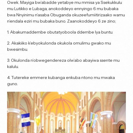
Owek. Mayiga bw’abadde yetabye mu mmisa ya Ssekukkulu
mu Lutikko e Lubaga, anokoddeyo ennyingo 6 mu bubaka
bwa Nnyinimu n’asaba Obuganda okuzeefumiitirizaako wamu
n’endala eziri mu bubaka buno. Zaanokoddeyo 6 ze zino;
1. Abakumaddembe obutatyoboola ddembe lya buntu.
2. Akakiiko k’ebyokulonda okukola omulimu gwako mu
bwesimbu.
3. Okulonda n’obwegendereza olw’abo abayiwa ssente mu
kalulu.
4. Tutereke emmere kubanga enkuba ntono mu mwaka
guno.