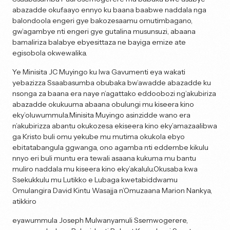
abazadde okufaayo ennyo ku baana baabwe naddala nga
balondoola engeri gye bakozesaamu omutimbagano,
gw’agambye nti engeri gye gutalina musunsuzi, abaana
bamaliriza balabye ebyesittaza ne bayiga emize ate
egisobola okwewalika.
Ye Minisita JC Muyingo ku lwa Gavumenti eya wakati
yebazizza Ssaabasumba obubaka bw’awadde abazadde ku
nsonga za baana era naye n’agattako eddoobozi ng’akubiriza
abazadde okukuuma abaana obulungi mu kiseera kino
eky’oluwummula.Minisita Muyingo asinzidde wano era
n’akubirizza abantu okukozesa ekiseera kino eky’amazaalibwa
ga Kristo buli omu yekube mu mutima okukola ebyo
ebitatabangula ggwanga, ono agamba nti eddembe kikulu
nnyo eri buli muntu era tewali asaana kukuma mu bantu
muliro naddala mu kiseera kino eky’akalulu.Okusaba kwa
Ssekukkulu mu Lutikko e Lubaga kwetabiddwamu
Omulangira David Kintu Wasajja n’Omuzaana Marion Nankya,
atikkiro
eyawummula Joseph Mulwanyamuli Ssemwogerere,