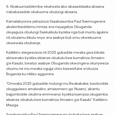
6. Abakuumaddembe okukwata abo abasaddaaka abaana,
n’ababazadde okukuuma obulungi abaana.
Kamalabyonna yebazizza Ssaabasumba Paul Ssemogerere
akulembeddemu mmisa, era n’ayagaliza Obuganda
okujaguza obulungi Ssekukkulu kyokka nga buli muntu ajjukire
nti obulamu kikulu nnyo, era asabye buli omu okwekuuma
okwewala obubenje.
Katikkiro ategeezeza nti 2025 gubadde mwaka gwa bibala
ebiwerako kyokka ekisinze obukulu kwe kumaliriza Amasiro
g’e Kasubi, bwatyo asabye Obuganda okwongera okunyweza
obumu ne mu mwaka ogujja olwo kaweefube w’okuzza
Buganda ku ntikko aggumire.
“Omwaka 2025 gubadde mulungi mu Bwakabaka, tusobodde
okuggulawo amalwaliro, amasomero ga ‘Nusery’, abantu
bajjumbidde okulima emmwanyi, kyokka kyenyiza okugamba
ekisinze obukulu kwe kumaliriza Amasiro g’e Kasubi” Katikkiro
Mayiga.
Ssaabasumba Paul Ssemogerere mu bubaka bwe asabye