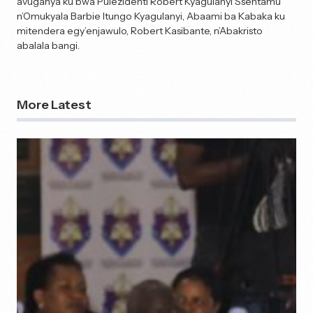
avuganya ku bwa Pulezidenti Robert Kyagulanyi Ssentamu
n’Omukyala Barbie Itungo Kyagulanyi, Abaami ba Kabaka ku
mitendera egy’enjawulo, Robert Kasibante, n’Abakristo
abalala bangi.
More Latest